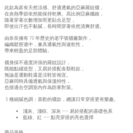
此款為富有天然涼感、舒適透氣的亞麻羅紋襪，
在炎熱季節依然能保持乾爽。高比例亞麻纖維，
隨著穿著次數增加而更貼合足型，
即使出汗也不黏膩，長時間穿著依然清爽舒適。
由奈良擁有 70 年歷史的老字號襪廠製作，
編織鬆密適中，兼具通氣性與速乾性，
帶來輕盈的足部體驗。
襪身採不過度誇張的羅紋設計，
既能點綴造型，又易於搭配各類鞋款，
無論是運動鞋還是涼鞋皆相宜。
亞麻同時具備透氣與保溫特性，
也很適合空調室內作為防寒對策。
5 種細膩色調：喜歡的襪款，總讓日常穿搭更有樂趣。
淺灰、淺棕、深灰 —— 易於搭配的基礎色系
藍綠、紅 —— 點亮穿搭的亮色選擇
商品規格