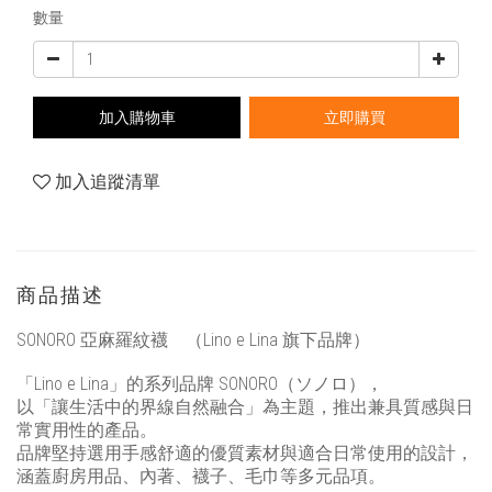
數量
加入購物車
立即購買
加入追蹤清單
商品描述
SONORO 亞麻羅紋襪 （Lino e Lina 旗下品牌）
「Lino e Lina」的系列品牌 SONORO（ソノロ），
以「讓生活中的界線自然融合」為主題，推出兼具質感與日
常實用性的產品。
品牌堅持選用手感舒適的優質素材與適合日常使用的設計，
涵蓋廚房用品、內著、襪子、毛巾等多元品項。