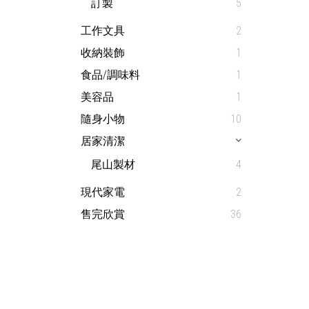
訂製
5
工作文具
2
收納裝飾
1
食品/調味料
1
美容品
1
隨身小物
10
居家清潔
尾山製材
4
現代家電
2
售完欣賞
36