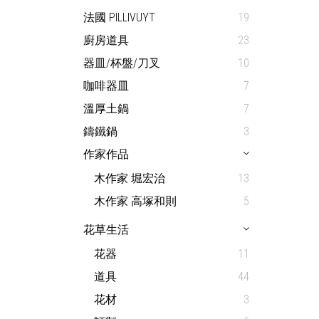
法國 PILLIVUYT
19
廚房道具
23
器皿/杯盤/刀叉
10
咖啡器皿
7
溫厚土鍋
7
鑄鐵鍋
3
作家作品
木作家 堀宏治
13
木作家 高塚和則
5
花草生活
花器
11
道具
44
花材
3