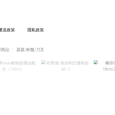
運送政策
隱私政策
部商品
器皿/杯盤/刀叉
NT$570 ~
NT
NT$830
N
NT$375