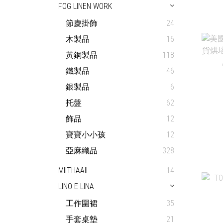
FOG LINEN WORK
節慶掛飾
24
木製品
16
黃銅製品
118
鐵製品
46
銀製品
6
托盤
62
飾品
12
寶寶小小孩
12
亞麻織品
328
MIITHAAII
14
LINO E LINA
工作圍裙
35
手套桌墊
21