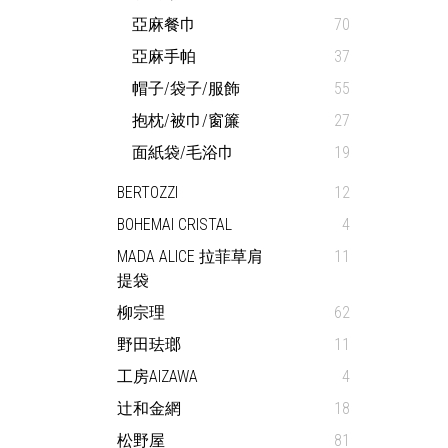
亞麻餐巾
70
亞麻手帕
37
帽子/袋子/服飾
55
抱枕/被巾/窗簾
27
面紙袋/毛浴巾
19
BERTOZZI
12
BOHEMAI CRISTAL
4
MADA ALICE 拉菲草肩
11
提袋
柳宗理
62
野田珐瑯
11
工房AIZAWA
4
辻和金網
18
松野屋
81