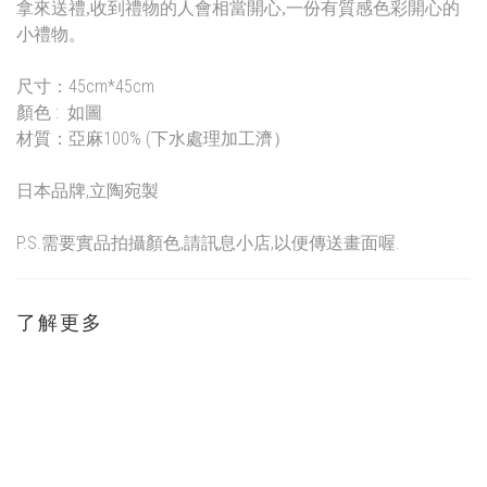
拿來送禮,收到禮物的人會相當開心,一份有質感色彩開心的
小禮物。
尺寸：45cm*45cm
顏色 : 如圖
材質：亞麻100% (下水處理加工濟）
日本品牌,立陶宛製
P.S.需要實品拍攝顏色,請訊息小店,以便傳送畫面喔.
了解更多