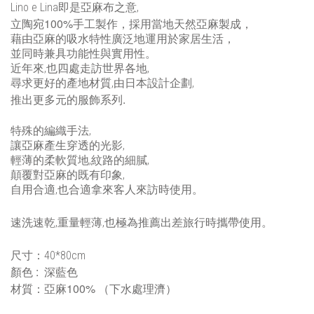
Lino e Lina
即是亞麻布之意,
100%
立陶宛
手工製作，採用當地天然亞麻製成，
藉由亞麻的吸水特性廣泛地運用於家居生活，
並同時兼具功能性與實用性。
近年來,也四處走訪世界各地,
尋求更好的產地材質,由日本設計企劃,
.
推出更多元的服飾系列
特殊的編織手法,
讓亞麻產生穿透的光影,
輕薄的柔軟質地,紋路的細膩,
顛覆對亞麻的既有印象,
自用合適,也合適拿來客人來訪時使用
。
速洗速乾,重量輕薄,也極為推薦出差旅行時攜帶使用。
尺寸：
40*80cm
:
顏色
深藍色
100%
材質：亞麻
（下水處理濟）