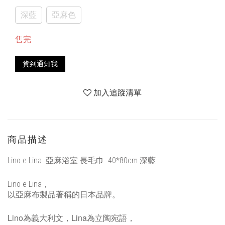
深藍
亞麻色
售完
貨到通知我
加入追蹤清單
商品描述
Lino e Lina 亞麻浴室 長毛巾 40*80cm 深藍
Lino e Lina
，
以亞麻布製品著稱的日本品牌。
Lino
Lina
為義大利文，
為立陶宛語，