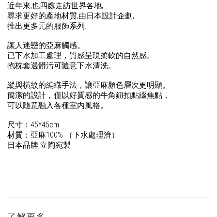
近年來
,
也四處走訪世界各地
,
尋求更好的產地材質
,
由日本設計企劃
,
推出更多元的服飾系列
.
讓人迷戀的亞麻觸感。
已下水加工處理，質感呈現柔軟的自然感。
抱枕套遇髒污可隨意下水清洗。
縱與橫紋的編織手法，讓亞麻顏色層次更明顯。
簡潔的設計，僅以好質感的牛角鈕扣點綴焦點，
可以隨意融入各種室內風格。
尺寸：45*45cm
材質：亞麻
100%
（下水處理濟）
日本品牌
,
立陶宛製
了解更多