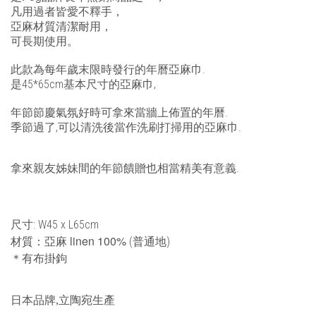
凡用過者皆愛不釋手，
亞麻材質清潔耐用，
可長期使用。
此款為每年歲末限時發行的年曆亞麻巾.
是45*65cm基本尺寸的亞麻巾,
年節節慶氣氛好時可拿來當牆上佈置的年曆.
季節過了,可以清洗後當作洗刷打掃用的亞麻巾.
拿來親友姊妹間的年節饋贈也相當精美有意義.
: W45 x L65cm
尺寸
linen 100%
材質：亞麻
(普通地)
＊有布掛鉤
日本品牌,立陶宛生產