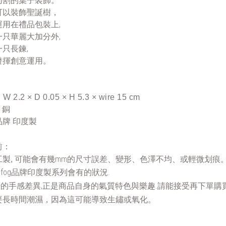
切割的葉子裝飾。
可以裝飾聖誕樹，
運用在禮品包裝上,
一只華麗大加分外,
只長鍊,
發揮創意運用。
2.2 × D 0.05 × H 5.3 × wire 15 cm
 銅
牌 印度製
前：
可能會有幾mm的尺寸誤差、變形、色澤不均、或輕微划痕
製, 
 都是fog品牌印度製系列會有的狀況.
 若干的手感差異,正是商品自身的氣質特色與樂趣.請能接受再下單購買
要長時間潮濕，因為這
可能導致生鏽或氧化。