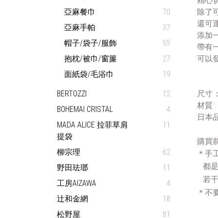
精心
亞麻餐巾
70
除了
還可
亞麻手帕
37
添加
帽子/袋子/服飾
55
帶有一
抱枕/被巾/窗簾
27
可以
面紙袋/毛浴巾
19
BERTOZZI
12
尺寸：W 
材質 :
BOHEMAI CRISTAL
4
日本品
MADA ALICE 拉菲草肩
11
提袋
購買
柳宗理
62
＊手工
  
野田珐瑯
11
  
工房AIZAWA
4
＊不
辻和金網
18
松野屋
81