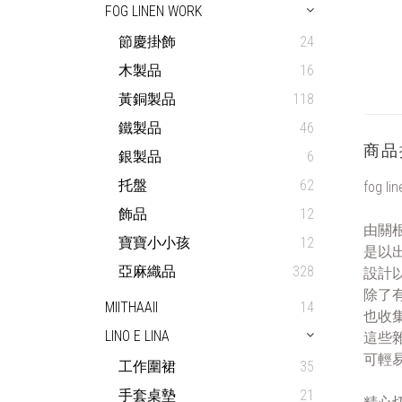
FOG LINEN WORK
節慶掛飾
24
木製品
16
黃銅製品
118
鐵製品
46
商品
銀製品
6
托盤
62
fog l
飾品
12
由關根由
寶寶小小孩
12
是以
亞麻織品
328
設計
除了
MIITHAAII
14
也收
LINO E LINA
這些
可輕
工作圍裙
35
手套桌墊
21