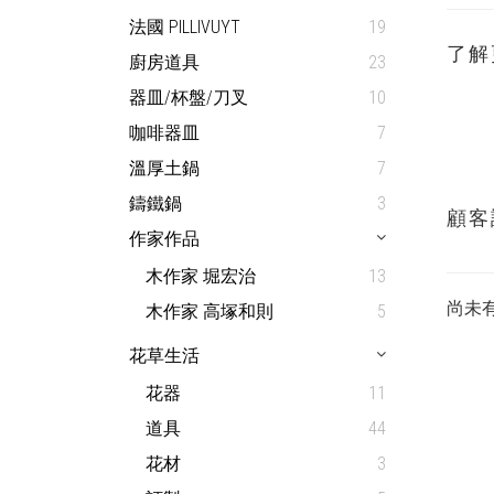
法國 PILLIVUYT
19
了解
廚房道具
23
器皿/杯盤/刀叉
10
咖啡器皿
7
溫厚土鍋
7
鑄鐵鍋
3
顧客
作家作品
木作家 堀宏治
13
尚未
木作家 高塚和則
5
花草生活
花器
11
道具
44
花材
3