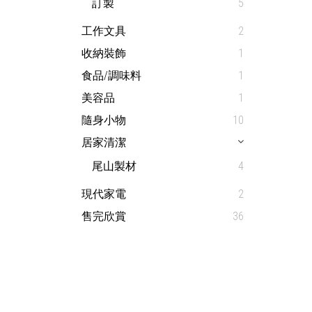
訂製
5
工作文具
2
收納裝飾
1
食品/調味料
1
美容品
1
隨身小物
10
居家清潔
尾山製材
4
現代家電
2
售完欣賞
36