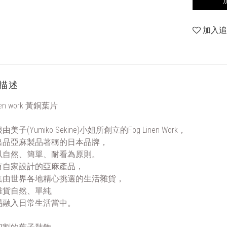
加入
描述
inen work 黃銅葉片
美子(Yumiko Sekine)小姐所創立的Fog Linen Work，
出品亞麻製品著稱的日本品牌，
以自然、簡單、耐看為原則。
有自家設計的亞麻產品，
集由世界各地精心挑選的生活雜貨，
雜貨自然、單純,
易融入日常生活當中。