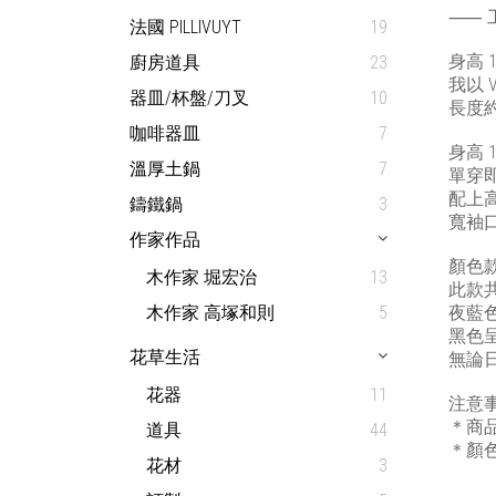
⸺ 
法國 PILLIVUYT
19
身高 
廚房道具
23
我以
器皿/杯盤/刀叉
10
長度
咖啡器皿
7
身高 
溫厚土鍋
7
單穿
配上
鑄鐵鍋
3
寬袖
作家作品
顏色
木作家 堀宏治
13
此款共
木作家 高塚和則
5
夜藍
黑色
花草生活
無論
花器
11
注意
＊商
道具
44
＊顏
花材
3