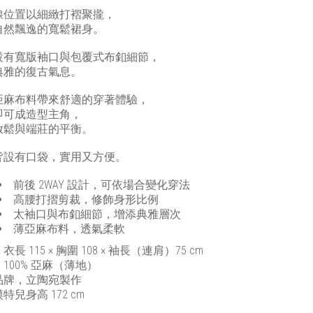
線位置以細緻打褶聚攏，
自然飄逸的寬鬆裙身。
設有寬版袖口與包覆式布釦細節，
典雅的復古氣息。
亞麻布料帶來舒適的穿著體驗，
即可成造型主角，
放鬆與端莊的平衡。
皆設有口袋，實用又方便。
前後 2WAY 設計，可依場合變化穿法
高腰打摺剪裁，修飾身形比例
太袖口與布釦細節，增添典雅層次
薄亞麻布料，透氣柔軟
長 115 × 胸圍 108 × 袖長（連肩）75 cm
100% 亞麻（薄地）
品牌，立陶宛製作
特兒身高 172 cm