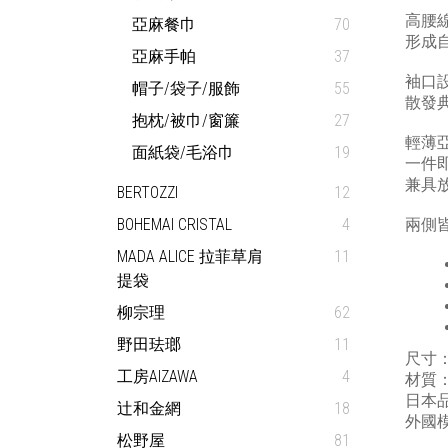
高腰
亞麻餐巾
70
形成
亞麻手帕
37
袖口
帽子/袋子/服飾
55
散發
抱枕/被巾/窗簾
27
輕薄
面紙袋/毛浴巾
19
一件
兼具
BERTOZZI
12
BOHEMAI CRISTAL
4
兩側
MADA ALICE 拉菲草肩
11
提袋
柳宗理
62
野田珐瑯
11
尺寸：衣
工房AIZAWA
4
材質：
日本
辻和金網
18
外國模
松野屋
81