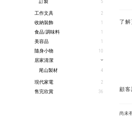
訂製
5
工作文具
2
了解
收納裝飾
1
食品/調味料
1
美容品
1
隨身小物
10
居家清潔
尾山製材
4
現代家電
2
顧客
售完欣賞
36
尚未