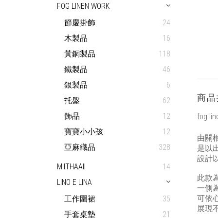
FOG LINEN WORK
節慶掛飾
24
木製品
16
黃銅製品
118
鐵製品
46
銀製品
6
商品
托盤
62
飾品
12
fog 
寶寶小小孩
12
由關根由
亞麻織品
328
是以
設計
MIITHAAII
14
此款為
LINO E LINA
一側為
可依
工作圍裙
35
展現
手套桌墊
21