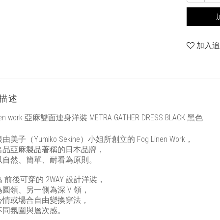
加入
描述
linen work 亞麻雙面連身洋裝 METRA GATHER DRESS BLACK 黑色
美子（Yumiko Sekine）小姐所創立的 Fog Linen Work，
出品亞麻製品著稱的日本品牌，
以自然、簡單、耐看為原則。
 前後可穿的 2WAY 設計洋裝，
圓領、另一側為深 V 領，
心情或場合自由變換穿法，
不同氛圍與層次感。