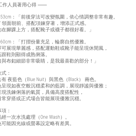
工作人員著用心得 ⸺
153cm：「前後穿法可改變氛圍，依心情調整非常有趣。
 V 領面朝前、搭配項鍊穿著，增添正式感。
約在腳踝上方，搭配靴子或襪子都很好看。」
160cm：「打摺份量充足，輪廓自然優雅。
即可展現華麗感，搭配運動鞋或靴子能呈現休閒風，
高跟鞋則顯得成熟俐落。
口與布釦細節非常吸睛，是我最喜歡的部分！」
款式：
有 夜藍色（Blue Nuit）與黑色（Black） 兩色。
色呈現如夜空般沉穩柔和的藍調，展現靜謐與優雅；
呈現洗鍊俐落的氣質，具備高度搭配性，
日常穿搭或正式場合皆能展現優雅沉穩。
事項
：
品經一次水洗處理（
One Wash
）。
色可能因光線或螢幕設定略有差異。