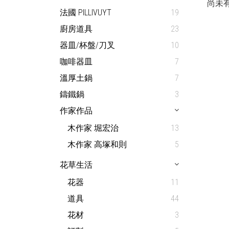
尚未
法國 PILLIVUYT
19
廚房道具
23
器皿/杯盤/刀叉
10
咖啡器皿
7
溫厚土鍋
7
鑄鐵鍋
3
作家作品
木作家 堀宏治
13
木作家 高塚和則
5
花草生活
花器
11
道具
44
花材
3