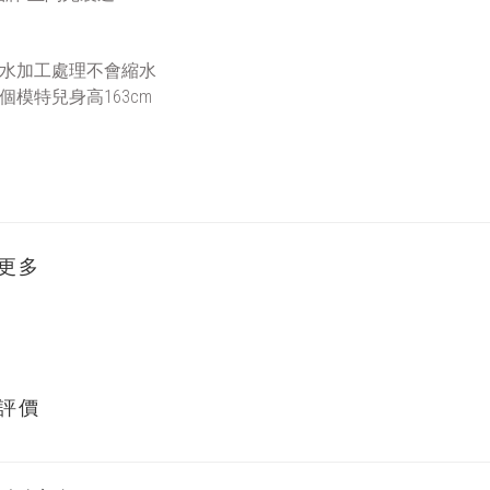
水加工處理不會縮水
個
163cm
模特兒身高
更多
評價