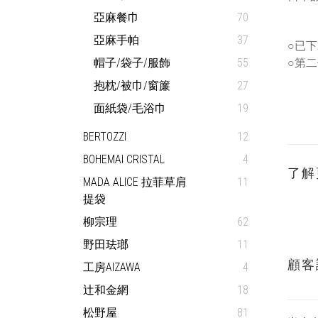
亞麻餐巾
70
亞麻手帕
37
○
已下
帽子/袋子/服飾
55
○第二
抱枕/被巾/窗簾
27
面紙袋/毛浴巾
19
BERTOZZI
12
BOHEMAI CRISTAL
4
了解
MADA ALICE 拉菲草肩
11
提袋
柳宗理
62
野田珐瑯
11
顧客
工房AIZAWA
4
辻和金網
18
松野屋
81