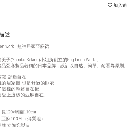
加入
描述
短袖居家亞麻裙
nen work
Yumiko Sekine
Fog Linen Work
美子(
)小姐所創立的
，
出品亞麻製品著稱的日本品牌，設計以自然、簡單、耐看為原則
剪裁,舒適自在
雅的居家服,也是舒適的睡衣,
了這樣的輕鬆自在後,
會愛上這樣的亞麻自在.
×
長120
胸圍110cm
100
：亞麻
％（薄質地）
品牌
立陶宛製造