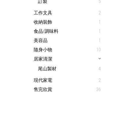
訂製
5
工作文具
2
收納裝飾
1
食品/調味料
1
美容品
1
隨身小物
10
居家清潔
尾山製材
4
現代家電
2
售完欣賞
36