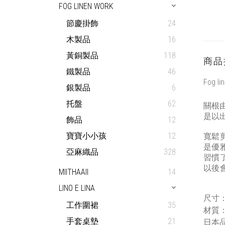
FOG LINEN WORK
節慶掛飾
24
木製品
16
黃銅製品
118
商品
鐵製品
46
Fog li
銀製品
6
托盤
62
關根由
是以
飾品
12
寶寶小小孩
12
寬鬆
是優
亞麻織品
328
習慣
以後
MIITHAAII
14
LINO E LINA
尺寸：
工作圍裙
35
材質
手套桌墊
21
日本