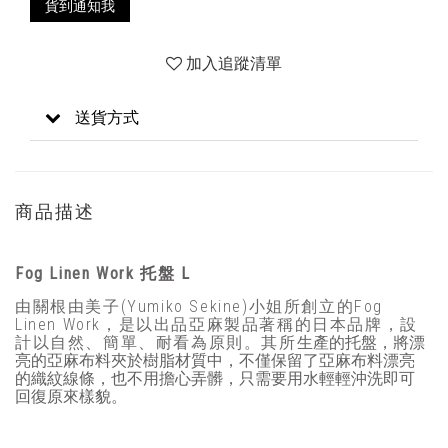
貨到通知我
加入追蹤清單
送貨方式
商品描述
Fog Linen Work
托盤 L
由關根由美子(Yumiko Sekine)小姐所創立的Fog
Linen Work，是以出品亞麻製品著稱的日本品牌，設
計以自然、簡單、耐看為原則。其所
漂
生產的托盤，將
亮的亞麻布料夾
於樹脂材質中，不僅保留了亞麻布料漂亮
的織紋線條，也不用擔心弄髒，只需要用水輕輕沖洗即可
回復原來樣貌。