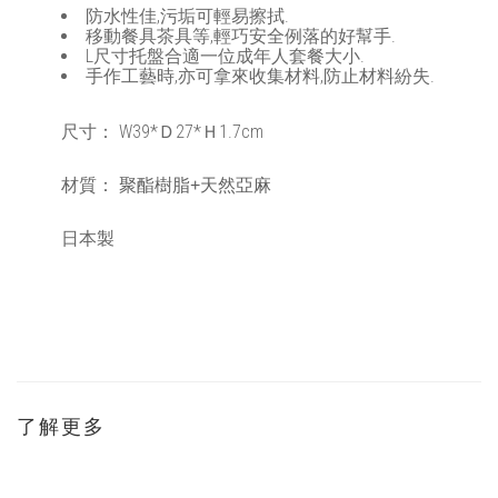
防水性佳,污垢可輕易擦拭.
移動餐具茶具等,輕巧安全例落的好幫手.
L尺寸托盤合適一位成年人套餐大小.
手作工藝時,亦可拿來收集材料,防止材料紛失.
尺寸： W39*Ｄ27*Ｈ1.7cm
材質：
聚酯樹脂+天然亞麻
日本製
了解更多