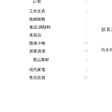
訂製
5
工作文具
2
收納裝飾
1
食品/調味料
1
顧客
美容品
1
隨身小物
10
尚未
居家清潔
尾山製材
4
現代家電
2
售完欣賞
36