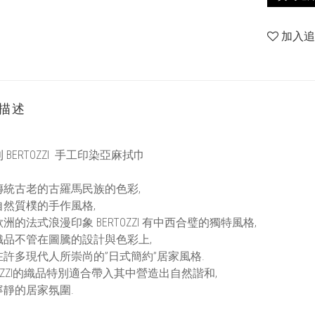
加入
描述
BERTOZZI
手工印染亞麻拭巾
傳統古老的古羅馬民族的色彩,
自然質樸的手作風格,
洲的法式浪漫印象 BERTOZZI 有中西合璧的獨特風格,
織品不管在圖騰的設計與色彩上,
在許多現代人所崇尚的”日式簡約”居家風格.
TOZZI的織品特別適合帶入其中營造出自然諧和,
寧靜的居家氛圍.