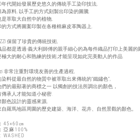
20年代開始發展歷史悠久的傳統手工染印技法,
為原料, 以手工的方式刻製出印染的圖騰.
也是萃取大自然中的植物,
印的方式將圖案印製在各種棉麻皮革陶器上.
TOZZI 保留了珍貴的傳統技術,
織品都是透過-義大利師傅的親手細心的為每件織品打印上美麗的圖
要極大的耐心和熟練的技術,才能呈現如此完美動人的作品.
tozzi 非常注重對環境友善的生產過程,
的染料從最自然的物質中被萃取出來傳統的”鐵鏽色”,
他們的最顯著的商標之一 以獨創的技法所調出的顏色，
有傳承人才能知道小秘密.
牌顏色設計的靈感來源,
來自羅馬地區周圍的歷史建築、海洋、花卉、自然景觀的顏色。
45×60㎝
：亞麻100%
: WASHED