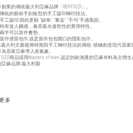
年創業的傳統義大利亞麻品牌「
BERTOZZI
」。
傳統的藝術手刻板型的手工版印轉印技法。
手工版印,因此更顯
“缺角”
“暈染”
“不均”手感風韻。
特有迷人觸感，兼具吸水速乾性的實用特性。
兩半可以當作餐墊。
當作便當包巾,或是當作包包開口的隱私包巾。
承義大利文藝復興時期與手工轉印技法的傳統,
積極創造現代居家
許為居家亞麻導入新氣象。
TOZZI
商品採用
Masters of linen
認定的歐洲產的亞麻布料為主體生
利亞麻品牌,義大利製
更多