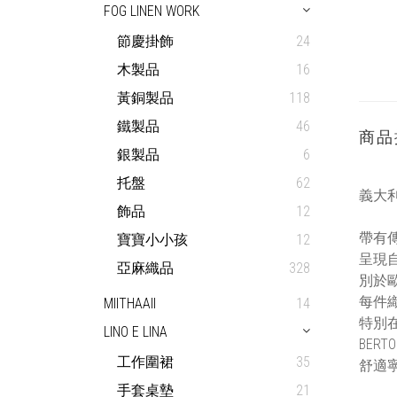
FOG LINEN WORK
節慶掛飾
24
木製品
16
黃銅製品
118
鐵製品
46
商品
銀製品
6
托盤
62
義大利 
飾品
12
帶有
寶寶小小孩
12
呈現
亞麻織品
328
別於歐
每件
MIITHAAII
14
特別
LINO E LINA
BER
工作圍裙
35
舒適
手套桌墊
21