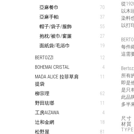
從19
亞麻餐巾
70
以木頭
亞麻手帕
37
染料
以打
帽子/袋子/服飾
55
抱枕/被巾/窗簾
27
BER
面紙袋/毛浴巾
19
每件
這需
BERTOZZI
12
BOHEMAI CRISTAL
4
Ber
所有
MADA ALICE 拉菲草肩
11
即是
提袋
是只
柳宗理
62
此品
野田珐瑯
11
多半
工房AIZAWA
4
尺寸：
辻和金網
18
材質
TYPE
松野屋
81