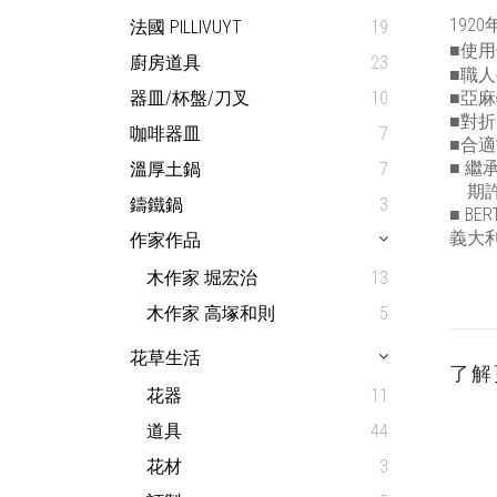
1920
法國 PILLIVUYT
19
■
使用
廚房道具
23
■
職人
器皿/杯盤/刀叉
10
■
亞麻
■
對折
咖啡器皿
7
■
合適
■
繼
溫厚土鍋
7
期
鑄鐵鍋
3
■ BER
義大
作家作品
木作家 堀宏治
13
木作家 高塚和則
5
花草生活
了解
花器
11
道具
44
花材
3