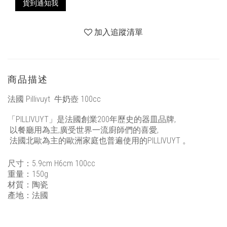
貨到通知我
加入追蹤清單
商品描述
法國 Pillivuyt 牛奶壺 100cc
「
PILLIVUYT
」是法國創業
200
年歷史的器皿品牌,
以餐廳用為主,廣受世界一流廚師們的喜愛,
法國北歐為主的歐洲家庭也普遍使用的
PILLIVUYT
。
尺寸：5.9cm H6cm 100
cc
重量：
150g
材質：陶瓷
產地：法國