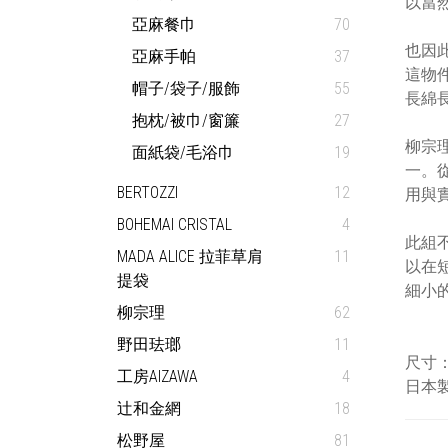
以當
亞麻餐巾
70
也因
亞麻手帕
37
這物
帽子/袋子/服飾
55
長綿
抱枕/被巾/窗簾
27
柳宗理
面紙袋/毛浴巾
19
一。
BERTOZZI
12
用與
BOHEMAI CRISTAL
4
此組
MADA ALICE 拉菲草肩
11
以在
提袋
細小
柳宗理
62
野田珐瑯
11
尺寸：
工房AIZAWA
4
日本
辻和金網
18
松野屋
81