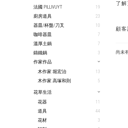
了解
法國 PILLIVUYT
19
廚房道具
23
器皿/杯盤/刀叉
10
顧客
咖啡器皿
7
溫厚土鍋
7
尚未
鑄鐵鍋
3
作家作品
木作家 堀宏治
13
木作家 高塚和則
5
花草生活
花器
11
道具
44
花材
3