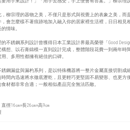
然要用手來設計！」「用手去感受，手上便會有答案。」柳宗理
此，柳宗理的器物之美，不僅只是形式與視覺上的表象之美，而
件，會怎麼樣不著痕跡地加入融入你的居家裡生活裡，日日相見
長的情味。
的不銹鋼系列設計曾獲得日本工業設計界最高榮譽「Good Des
從構想、以石膏鑄模一直到設計完成，整體階段花費一到兩年時
實用、多用性都擁有絕佳的口碑。
不銹鋼漏盆與漏杓系列，是以特殊機器將一整片金屬直接切割成
短時間內迅速將水徹底瀝乾，且更輕巧更堅固不易變形、也更方
的食材都非常合適；一般相似產品完全無法匹敵。
直徑16㎝×長26㎝×高9㎝
製