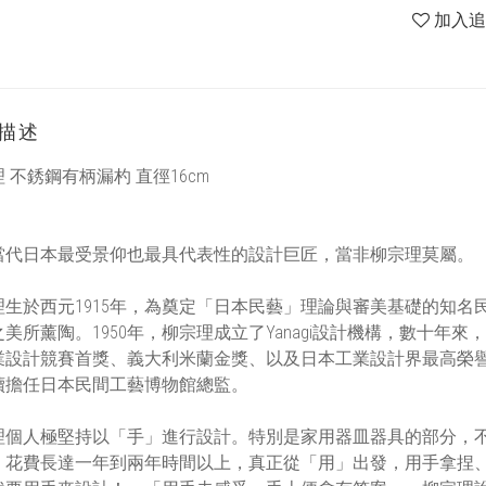
加入
描述
 不銹鋼有柄漏杓 直徑16cm
當代日本最受景仰也最具代表性的設計巨匠，當非柳宗理莫屬。
理生於西元1915年，為奠定「日本民藝」理論與審美基礎的知
美所薰陶。1950年，柳宗理成立了Yanagi設計機構，數十
設計競賽首獎、義大利米蘭金獎、以及日本工業設計界最高榮譽good
續擔任日本民間工藝博物館總監。
理個人極堅持以「手」進行設計。特別是家用器皿器具的部分，
；花費長達一年到兩年時間以上，真正從「用」出發，用手拿捏