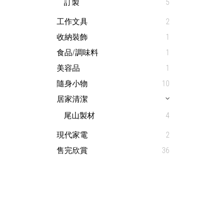
訂製
5
工作文具
2
收納裝飾
1
食品/調味料
1
美容品
1
隨身小物
10
居家清潔
尾山製材
4
現代家電
2
售完欣賞
36