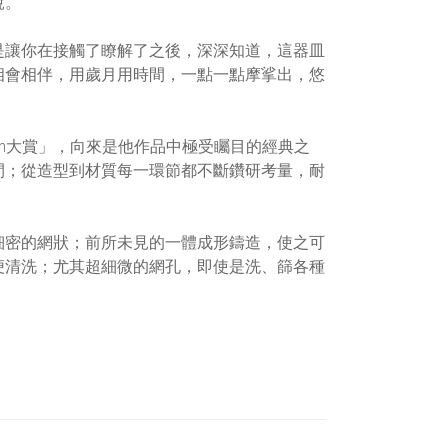
說。
是讓你在接觸了瞭解了之後，深深知道，這器皿
相會相伴，用歲月用時間，一點一點摩挲出，悠
ign大賞」，向來是他作品中極受矚目的經典之
間；從造型到材質每一環節都不斷鑽研考量，耐
細密的網狀；前所未見的一體成形鑄造，使之可
便清洗；尤其超細微的網孔，即使是洗、篩各種