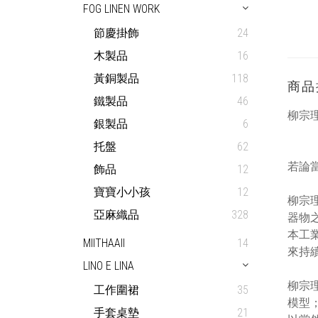
FOG LINEN WORK
節慶掛飾
24
木製品
16
黃銅製品
118
商品
鐵製品
46
柳宗理
銀製品
6
托盤
62
若論
飾品
12
寶寶小小孩
12
柳宗
亞麻織品
328
器物之
本工業
MIITHAAII
14
來持
LINO E LINA
柳宗
工作圍裙
35
模型
手套桌墊
21