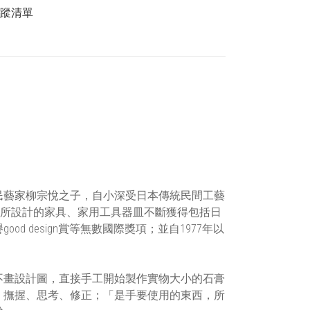
追蹤清單
名民藝家柳宗悅之子，自小深受日本傳統民間工藝
年來，所設計的家具、家用工具器皿不斷獲得包括日
 design賞等無數國際獎項；並自1977年以
不畫設計圖，直接手工開始製作實物大小的石膏
、撫握、思考、修正；「是手要使用的東西，所