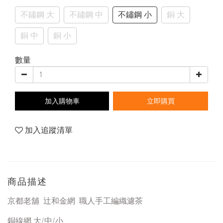
不鏽鋼 大
不鏽鋼 中
不鏽鋼 小
銅 大
銅 中
銅 小
數量
加入購物車
立即購買
加入追蹤清單
商品描述
京都老舖 辻和金網 職人手工編織濾茶
銅線網 大/中/小