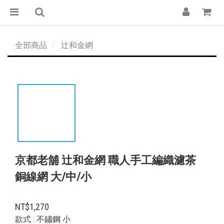
全部商品
辻和金網
京都老舖 辻和金網 職人手工編織濾茶
銅線網 大/中/小
NT$1,270
款式
: 不鏽鋼 小