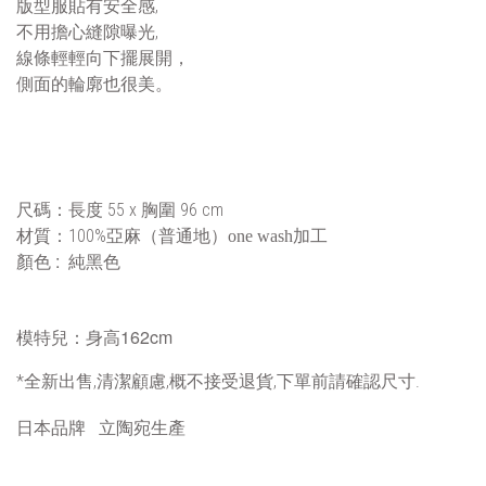
版型服貼有安全感,
不用擔心縫隙曝光,
線條輕輕向下擺展開，
側面的輪廓也很美。
尺碼：長度 55 x 胸圍 96 cm
材質：100%亞麻（普通地）
one wash加工
: 純黑色
顏色
模特兒：身高162cm
*全新出售,清潔顧慮,概不接受退貨,下單前請確認尺寸.
日本品牌
立陶宛生產