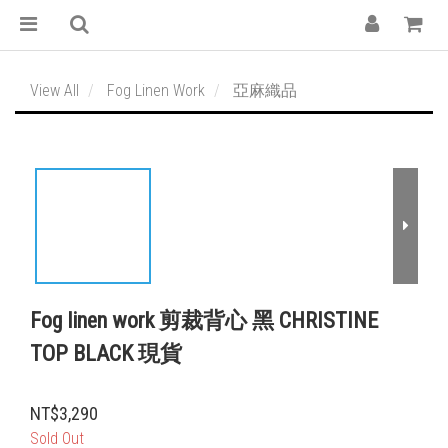
View All
Fog Linen Work
亞麻織品
Fog linen work 剪裁背心 黑 CHRISTINE
TOP BLACK 現貨
NT$3,290
Sold Out