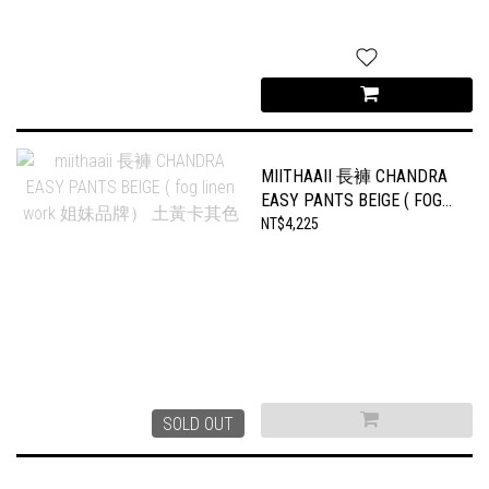
MIITHAAII 長褲 CHANDRA
EASY PANTS BEIGE ( FOG
LINEN WORK 姐妹品牌）
NT$4,225
土黃卡其色
SOLD OUT