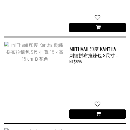
MIITHAAII 印度 KANTHA
刺繡拼布拉鍊包 S尺寸 寬
15 × 高 15 CM Ｂ花色
NT$895