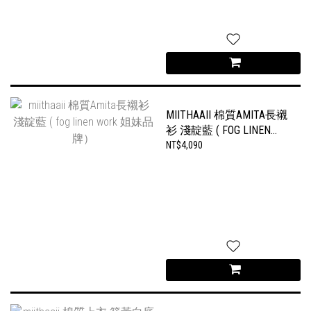
MIITHAAII 棉質AMITA長襯
衫 淺靛藍 ( FOG LINEN
WORK 姐妹品牌）
NT$4,090