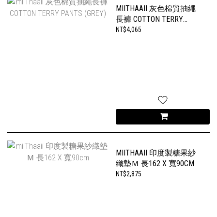
MIITHAAII 灰色棉質抽繩
長褲 COTTON TERRY
PANTS (GREY)
NT$4,065
MIITHAAII 印度製糖果紗
織墊Ｍ 長162 X 寬90CM
NT$2,875