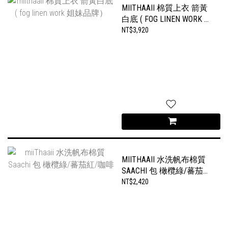
MIITHAAII 棉質上衣 箭黃
白底 ( FOG LINEN WORK 姐
妹品牌）
NT$3,920
MIITHAAII 水洗帆布棉質
SAACHI 包 橄欖綠/蕃茄
紅/咖啡
NT$2,420