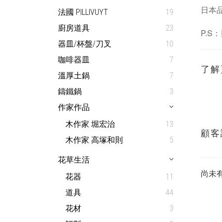
日本
法國 PILLIVUYT
19
廚房道具
23
P.S：
器皿/杯盤/刀叉
10
咖啡器皿
7
了解
溫厚土鍋
7
鑄鐵鍋
3
作家作品
木作家 堀宏治
13
顧客
木作家 高塚和則
5
花草生活
尚未
花器
11
道具
44
花材
3