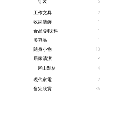
訂製
5
工作文具
2
收納裝飾
1
食品/調味料
1
美容品
1
隨身小物
10
居家清潔
尾山製材
4
現代家電
2
售完欣賞
36