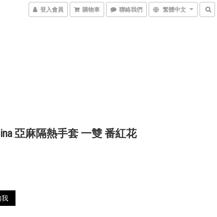
登入會員
購物車
聯絡我們
繁體中文
 e Lina 亞麻隔熱手套 一雙 番紅花
5
知我