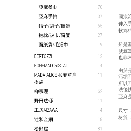
亞麻餐巾
70
亞麻手帕
37
圓滾
伸入
帽子/袋子/服飾
55
軟綿
抱枕/被巾/窗簾
27
雖是
面紙袋/毛浴巾
19
就算
BERTOZZI
12
也非
BOHEMAI CRISTAL
4
由於是
MADA ALICE 拉菲草肩
11
污垢
提袋
所以
洗後快
柳宗理
62
亞麻
野田珐瑯
11
工房AIZAWA
4
尺寸
材質
辻和金網
18
松野屋
81