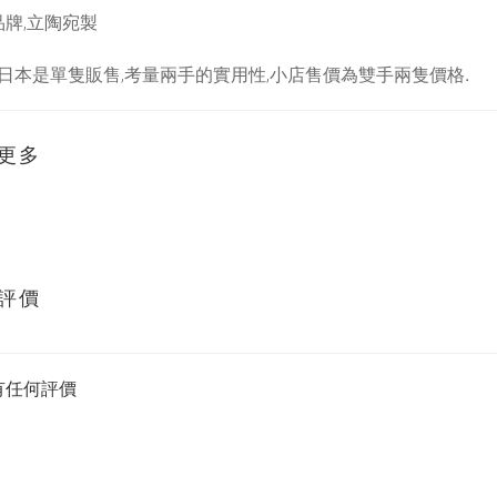
品牌,立陶宛製
.
日本是單隻販售,考量兩手的實用性,小店售價為雙手兩隻價格
更多
評價
有任何評價