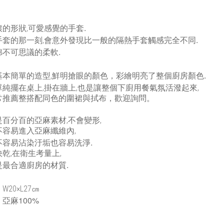
.
滾的形狀,可愛感覺的手套
.
手套的那一刻,會意外發現比一般的隔熱手套觸感完全不同
.
綿不可思議的柔軟
.
基本簡單的造型,鮮明搶眼的顏色，彩繪明亮了整個廚房顏色
單純擺在桌上,掛在牆上,也是讓整個下廚用餐氣氛活潑起來,
常推薦整搭配同色的圍裙與拭布，歡迎詢問。
百分百的亞麻素材,不會變形,
不容易進入亞麻纖維內,
.
不容易沾染汙垢也容易洗淨
乾,在衛生考量上,
.
是最合適廚房的材質
W20×L27
：
㎝
100%
：亞麻