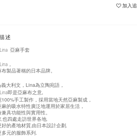
加入
描述
Lina
亞麻手套
Lina
，
麻布製品著稱的日本品牌。
Lina
為義大利文，
為立陶宛語，
Lina
即是亞麻布之意,
100%
宛
手工製作，採用當地天然亞麻製成，
亞麻的吸水特性廣泛地運用於家居生活，
時兼具功能性與實用性。
,也四處走訪世界各地,
更好的產地材質,由日本設計企劃,
.
更多元的服飾系列