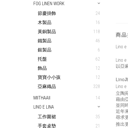
FOG LINEN WORK
節慶掛飾
24
木製品
16
黃銅製品
118
商品
鐵製品
46
Lino e 
銀製品
6
托盤
62
Lino e 
以亞
飾品
12
寶寶小小孩
12
Lino
亞麻織品
328
Lino e 
立陶
MIITHAAII
14
藉由
並同
LINO E LINA
近年來
工作圍裙
35
尋求
推出
手套桌墊
21