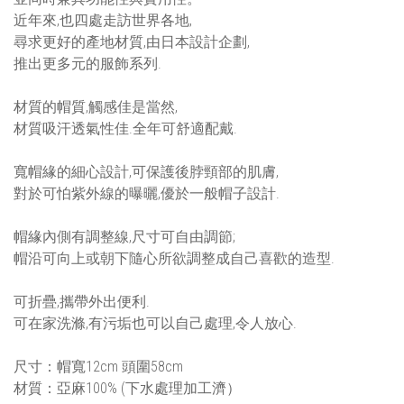
近年來,也四處走訪世界各地,
尋求更好的產地材質,由日本設計企劃,
推出更多元的服飾系列.
材質的帽質,觸感佳是當然,
材質吸汗透氣性佳.全年可舒適配戴.
寬帽緣的細心設計,可保護後脖頸部的肌膚,
對於可怕紫外線的曝曬,優於一般帽子設計.
帽緣內側有調整線,尺寸可自由調節;
帽沿可向上或朝下隨心所欲調整成自己喜歡的造型.
可折疊,攜帶外出便利.
可在家洗滌,有污垢也可以自己處理,令人放心.
尺寸：帽寬12cm 頭圍58cm
材質：亞麻100% (下水處理加工濟）