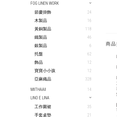
FOG LINEN WORK
節慶掛飾
24
木製品
16
黃銅製品
118
鐵製品
46
商品
銀製品
6
托盤
62
飾品
12
寶寶小小孩
12
亞麻織品
328
MIITHAAII
14
LINO E LINA
工作圍裙
35
手套桌墊
21