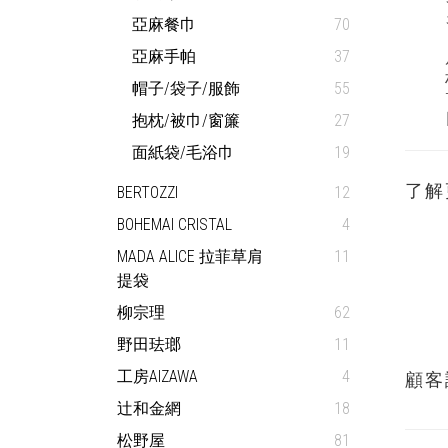
亞麻餐巾
70
亞麻手帕
37
帽子/袋子/服飾
55
抱枕/被巾/窗簾
27
面紙袋/毛浴巾
19
了解
BERTOZZI
12
BOHEMAI CRISTAL
4
MADA ALICE 拉菲草肩
11
提袋
柳宗理
62
野田珐瑯
11
工房AIZAWA
4
顧客
辻和金網
18
松野屋
81