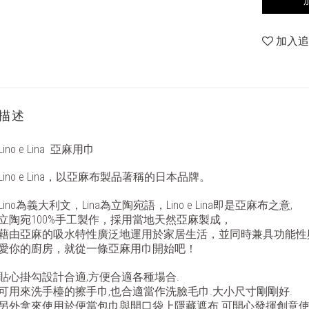
加入
描述
Lino e Lina
亞麻
用巾
Lino e Lina，以亞麻布製品著稱的日本品牌。
Lino為義大利文，Lina為立陶宛語，Lino e Lina即是亞麻布之意,
立陶宛100%手工製作，採用當地天然亞麻製成，
藉由亞麻的吸水特性廣泛地運用於家居生活，並同時兼具功能性
愛你的廚房，就從一條亞麻用巾開始吧！
貼心掛勾設計合適,方便合適各種場合.
可用來洗手檯的擦手巾,也合適當作洗臉毛巾.大小尺寸剛剛好.
另外拿來使用於便當包巾與開口袋上隱藏遮布.可開心發揮創意使