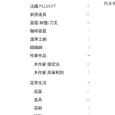
尚未
法國 PILLIVUYT
19
廚房道具
23
器皿/杯盤/刀叉
10
咖啡器皿
7
溫厚土鍋
7
鑄鐵鍋
3
作家作品
木作家 堀宏治
13
木作家 高塚和則
5
花草生活
花器
11
道具
44
花材
3