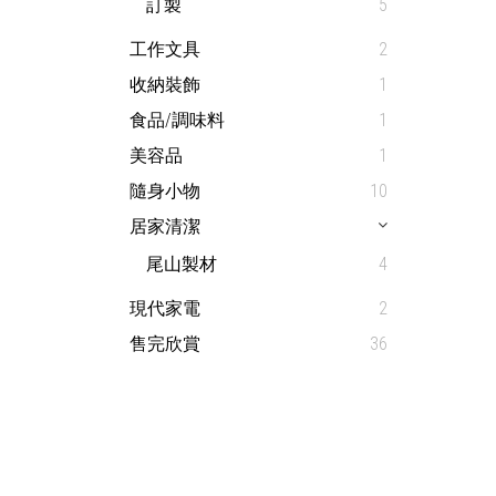
訂製
5
工作文具
2
收納裝飾
1
食品/調味料
1
美容品
1
隨身小物
10
居家清潔
尾山製材
4
現代家電
2
售完欣賞
36