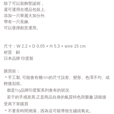
除了可以裝飾聖誕樹，
還可運用在禮品包裝上,
添加一只華麗大加分外,
帶有一只長鍊,
可以發揮創意運用。
尺寸：W 2.2 × D 0.05 × H 5.3 × wire 15 cm
材質 : 銅
日本品牌 印度製
購買前：
可能會有幾mm的尺寸誤差、變形、色澤不均、或
＊手工製, 
輕微划痕。
   都是fog品牌印度製系列會有的狀況.
   若干的手感差異,正是商品自身的氣質特色與樂趣.請能接
受再下單購買.
＊不要長時間潮濕，因為這
可能導致生鏽或氧化。