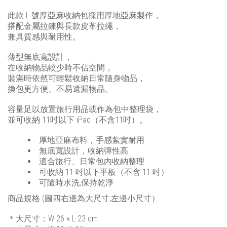
此款 L 號
厚亞麻收納包
採用厚地亞麻製作，
搭配金屬拉鍊與長款皮革拉繩，
兼具質感與耐用性。
薄型無底寬設計，
在收納物品較少時不佔空間，
裝滿時依然可輕鬆收納日常隨身物品，
換包更方便、不易遺漏物品。
容量足以放置旅行用品或作為包中整理袋，
並可收納 11吋以下 iPad（不含11吋）。
厚地亞麻布料，手感紮實耐用
無底寬設計，收納彈性高
適合旅行、日常包內收納整理
可收納 11 吋以下平板（不含 11 吋）
可隨時水洗,保持乾淨
商品規格 (圖四右邊為大尺寸,左邊小尺寸）
＊大尺寸：W 26 × L 23 cm