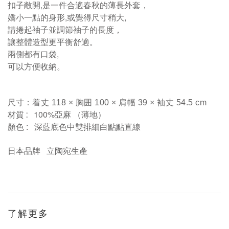
扣子敞開,是一件合適春秋的薄長外套，
嬌小一點的身形,
或覺得尺寸稍大,
請捲起袖子並調節袖子的長度，
讓整體造型更平衡舒適。
兩側都有口袋,
可以方便收納
。
尺寸：
着丈 118 × 胸囲 100 × 肩幅 39 × 袖丈 54.5 cm
100%
材質
:
亞麻
（薄地）
: 深藍底色中雙排細白點點直線
顏色
日本品牌
立陶宛生產
了解更多