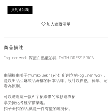
貨到通知我
加入追蹤清單
商品描述
FAITH DRESS ERICA
Fog linen work 深藍白點襯衫裙
Yumiko Sekine
Fog Linen Work
由關根由美子(
)小姐所創立的
，
是以出品亞麻製品著稱的日本品牌，設計以自然、簡單、耐
看為原則。
可以透過這一款A 字裙線條的襯衫連衣裙,
享受變化各種穿搭樂趣。
扣子全扣的話,就是一件有型的
連身裙,