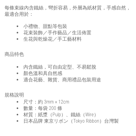
每條束線內含鐵絲，彎折容易，外層為紙材質，手感自然，
最適合用於：
小禮物、甜點等包裝
花束裝飾／手作藝品／生活佈置
生花與乾燥花／手工藝材料
商品特色
內含鐵絲，可自由定型、不易鬆脫
顏色溫和具自然感
適合花藝、雜貨、商用禮品包裝用途
規格說明
尺寸：約 3mm × 12cm
數量：每袋 200 條
材質：紙漿（Pulp）、鐵絲（Wire）
日本品牌 東京リボン（Tokyo Ribbon）台灣製