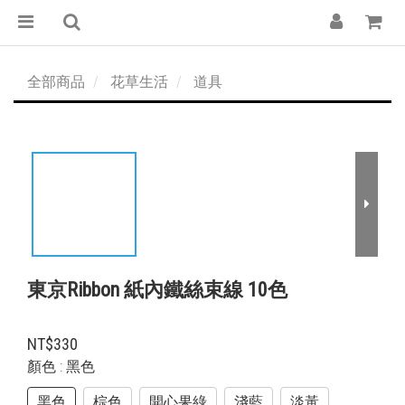
全部商品
花草生活
道具
東京Ribbon 紙內鐵絲束線 10色
NT$330
顏色
: 黑色
黑色
棕色
開心果綠
淺藍
淡黃