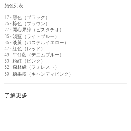
顏色列表
17 - 黑色（ブラック）
25 - 棕色（ブラウン）
27 - 開心果綠（ピスタチオ）
35 -
淺藍（
ライトブルー
）
36 -
淡黃（
パステルイエロー
）
47 -
紅色（
レッド
）
49 -
牛仔藍（
デニムブルー
）
60 -
粉紅（
ピンク
）
62 -
森林綠（
フォレスト
）
69 -
糖果粉（
キャンディピンク
）
了解更多