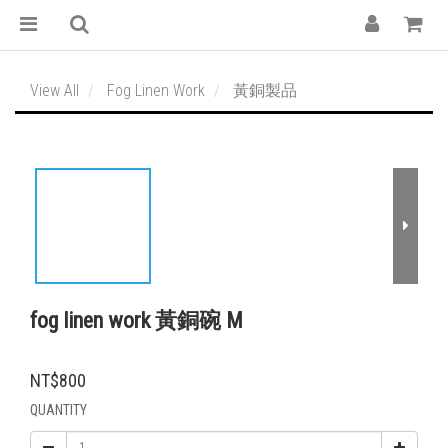
View All
Fog Linen Work
黃銅製品
fog linen work 黃銅碗 M
NT$800
QUANTITY