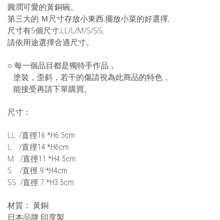
圓潤可愛的黃銅碗。
第三大的 Ｍ尺寸存放小東西,擺放小菜的好選擇,
尺寸有5個尺寸,LL/L/M/S/SS,
請依用途選擇合適尺寸
。
○
每一個品目都是獨特手作品，
塗裝，歪斜，若干的傷請視為此商品的特色，
能接受再請下單購買。
尺寸：
LL /
直徑16 *H6.5cm
L /
直徑14 *H6cm
M /
直徑11 *H4.5cm
S /
直徑 9 *H4cm
SS /
直徑 7 *H3.5cm
黃銅
材質：
日本品牌
印度製