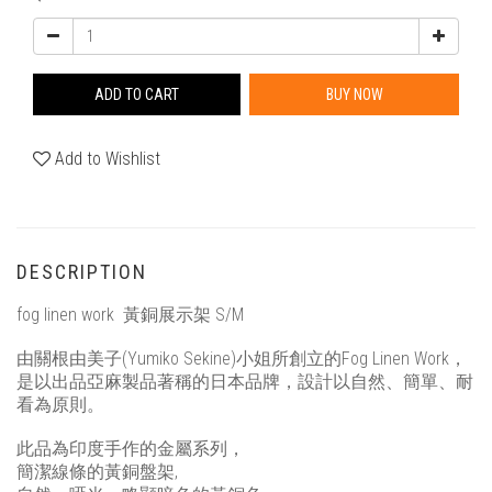
ADD TO CART
BUY NOW
Add to Wishlist
DESCRIPTION
fog linen work
黃銅展示架 S/M
由關根由美子(
Yumiko Sekine
)小姐所創立的
Fog Linen Work
，
是以出品亞麻製品著稱的日本品牌，設計以自然、簡單、耐
看為原則。
此品為印度手作的金屬系列，
簡潔線條的黃銅盤架,