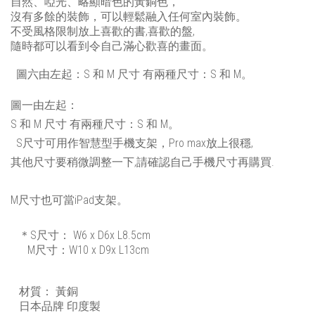
自然、啞光、略顯暗色的黃銅色，
沒有多餘的裝飾，可以輕鬆融入任何室內裝飾。
不受風格限制放上喜歡的書,喜歡的盤,
隨時都可以看到令自己滿心歡喜的畫面。
圖六由左起：S 和 M 尺寸 有兩種尺寸：S 和 M。
圖一由左起：
S 和 M 尺寸 有兩種尺寸：S 和 M。
S尺寸可用作智慧型手機支架，Pro max放上很穩,
其他尺寸要稍微調整一下,請確認自己手機尺寸再購買.
M尺寸也可當iPad支架。
＊S尺寸：
W6 x D6x L8.5cm
M尺寸：W10 x D9x L13cm
材質：
黃銅
日本品牌
印度製