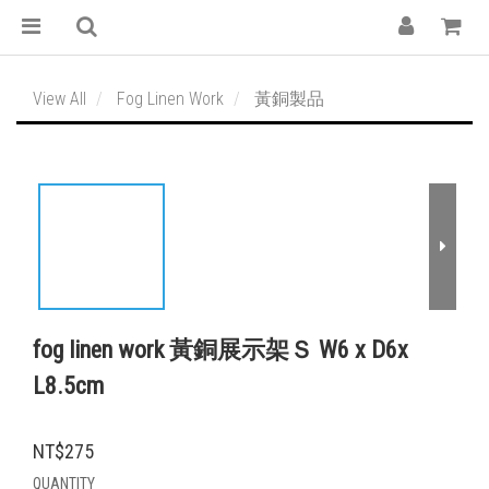
View All
Fog Linen Work
黃銅製品
fog linen work 黃銅展示架Ｓ W6 x D6x
L8.5cm
NT$275
QUANTITY