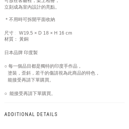
可放在客廳裡，
架上相冊，
立刻成為室內設計的亮點。
＊不用時可拆開平面收納.
:
尺寸
W19.5 × D 18 × H 16 cm
材質： 黃銅
日本品牌
印度製
○
每一個品目都是獨特的印度手作品，
塗裝，歪斜，若干的傷請視為此商品的特色，
能接受再請下單購買。
○
能接受再請下單購買。
ADDITIONAL DETAILS