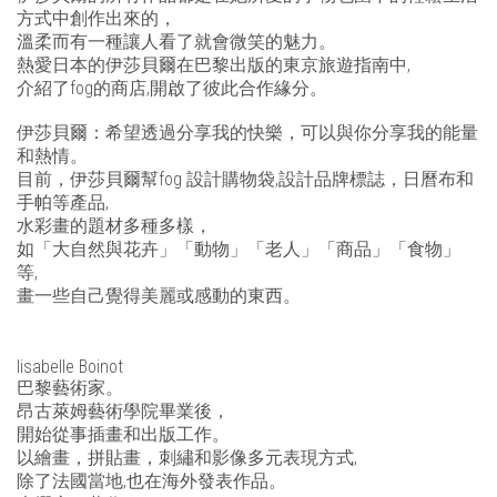
方式中創作出來的，
溫柔而有一種讓人看了就會微笑的魅力。
熱愛日本的伊莎貝爾在巴黎出版的東京旅遊指南中,
介紹了fog的商店,開啟了彼此合作緣分。
伊莎貝爾：希望透過分享我的快樂，可以與你分享我的能量
和熱情。
目前，伊莎貝爾幫fog 設計購物袋,設計品牌標誌，日曆布和
手帕等產品,
水彩畫的題材多種多樣，
如「大自然與花卉」「動物」「老人」「商品」「食物」
等,
畫一些自己覺得美麗或感動的東西。
Iisabelle Boinot
巴黎藝術家。
昂古萊姆藝術學院畢業後，
開始從事插畫和出版工作。
以繪畫，拼貼畫，刺繡和影像多元
表現方式,
除了法國當地,也在海外發表作品。