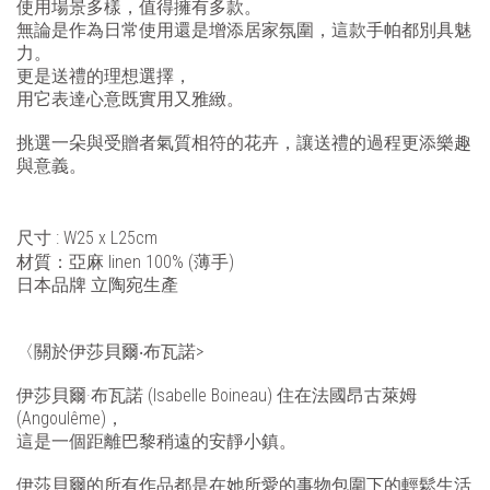
使用場景多樣，值得擁有多款。
無論是作為日常使用還是增添居家氛圍，這款手帕都別具魅
力。
更是送禮的理想選擇，
用它表達心意既實用又雅緻。
挑選一朵與受贈者氣質相符的花卉，讓送禮的過程更添樂趣
與意義。
尺寸
: W25 x L25cm
材質：亞麻
linen 100%
(薄手)
日本品牌
立陶宛生產
〈關於伊莎貝爾‧布瓦諾>
伊莎貝爾·布瓦諾 (Isabelle Boineau) 住在法國昂古萊姆
(Angoulême)，
這是一個距離巴黎稍遠的安靜小鎮。
伊莎貝爾的所有作品都是在她所愛的事物包圍下的輕鬆生活