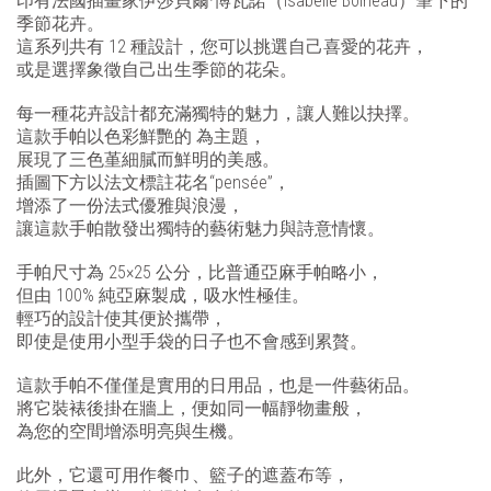
印有法國插畫家伊莎貝爾·博瓦諾（Isabelle Boineau）筆下的
季節花卉。
這系列共有 12 種設計，您可以挑選自己喜愛的花卉，
或是選擇象徵自己出生季節的花朵。
每一種花卉設計都充滿獨特的魅力，讓人難以抉擇。
這款手帕以色彩鮮艷的 為主題，
展現了三色堇細膩而鮮明的美感。
插圖下方以法文標註花名“pensée”，
增添了一份法式優雅與浪漫，
讓這款手帕散發出獨特的藝術魅力與詩意情懷。
手帕尺寸為 25×25 公分，比普通亞麻手帕略小，
但由 100% 純亞麻製成，吸水性極佳。
輕巧的設計使其便於攜帶，
即使是使用小型手袋的日子也不會感到累贅。
這款手帕不僅僅是實用的日用品，也是一件藝術品。
將它裝裱後掛在牆上，便如同一幅靜物畫般，
為您的空間增添明亮與生機。
此外，它還可用作餐巾、籃子的遮蓋布等，