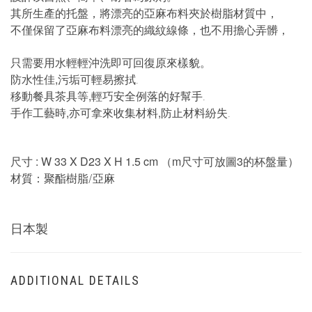
其所生產的托盤，將漂亮的亞麻布料夾於樹脂材質中，
不僅保留了亞麻布料漂亮的織紋線條，也不用擔心弄髒，
只需要用水輕輕沖洗即可回復原來樣貌。
防水性佳,污垢可輕易擦拭
.
移動餐具茶具等,輕巧安全例落的好幫手
.
手作工藝時,亦可拿來收集材料,防止材料紛失
.
: W 33 X D23 X H 1.5 cm （m尺寸可放圖3的杯盤量）
尺寸
材質：聚酯樹脂
亞麻
/
日本製
ADDITIONAL DETAILS