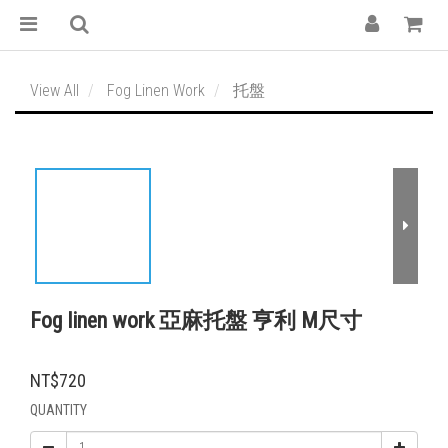
View All
Fog Linen Work
托盤
Fog linen work 亞麻托盤 亨利 M尺寸
NT$720
QUANTITY