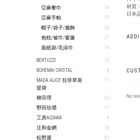
材質
亞麻餐巾
70
日本
亞麻手帕
37
帽子/袋子/服飾
55
ADDI
抱枕/被巾/窗簾
27
面紙袋/毛浴巾
19
BERTOZZI
12
BOHEMAI CRISTAL
4
CUS
MADA ALICE 拉菲草肩
11
提袋
No rev
柳宗理
62
野田珐瑯
11
工房AIZAWA
4
辻和金網
18
松野屋
81