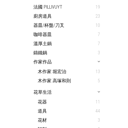
法國 PILLIVUYT
19
廚房道具
23
器皿/杯盤/刀叉
10
咖啡器皿
7
溫厚土鍋
7
鑄鐵鍋
3
作家作品
木作家 堀宏治
13
木作家 高塚和則
5
花草生活
花器
11
道具
44
花材
3