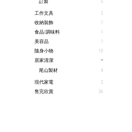
訂製
5
工作文具
2
收納裝飾
1
食品/調味料
1
美容品
1
隨身小物
10
居家清潔
尾山製材
4
現代家電
2
售完欣賞
36