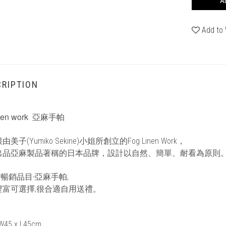
A
Add to 
RIPTION
inen work
亞麻手帕
由美子(
Yumiko Sekine
)小姐所創立的
Fog Linen Work
，
出品亞麻製品著稱的日本品牌，設計以自然、簡單、耐看為原則
的暢銷品目
-
亞麻手帕,
豐富可選擇,很合適自用送禮。
 W45 x L45cm