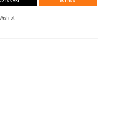
DD TO CART
BUY NOW
Wishlist
。