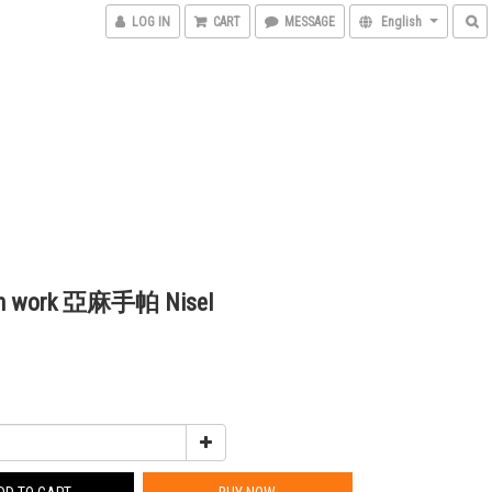
LOG IN
CART
MESSAGE
English
nen work 亞麻手帕 Nisel