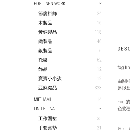
FOG LINEN WORK
節慶掛飾
24
木製品
16
黃銅製品
118
鐵製品
46
DESC
銀製品
6
托盤
62
fog l
飾品
12
寶寶小小孩
12
由關根
亞麻織品
328
是以
MIITHAAII
14
Fog
LINO E LINA
色彩
工作圍裙
35
手套桌墊
21
尺寸
: