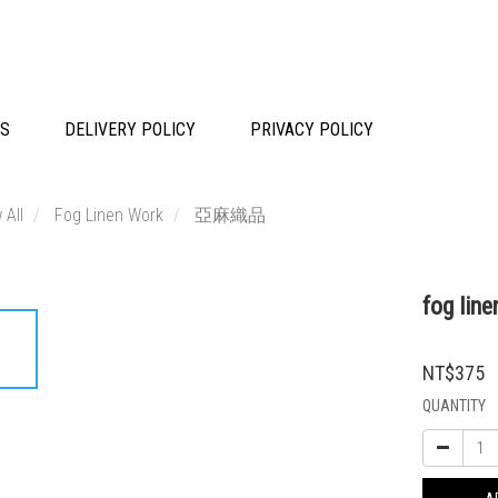
TS
DELIVERY POLICY
PRIVACY POLICY
 All
Fog Linen Work
亞麻織品
fog li
NT$375
QUANTITY