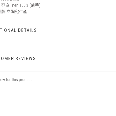
：亞麻
linen 100%
(薄手)
品牌
立陶宛生產
TIONAL DETAILS
TOMER REVIEWS
iew for this product