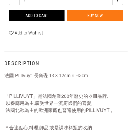
ADD TO CART
BUY NOW
Add to Wishlist
DESCRIPTION
法國 Pillivuyt 長角碟
18
× 12cm
×
H3cm
PILLIVUYT
200
「
」是法國創業
年歷史的器皿品牌,
以餐廳用為主,廣受世界一流廚師們的喜愛,
PILLIVUYT
法國北歐為主的歐洲家庭也普遍使用的
。
＊合適點心,料理,飾品,或是調味料瓶的收納.