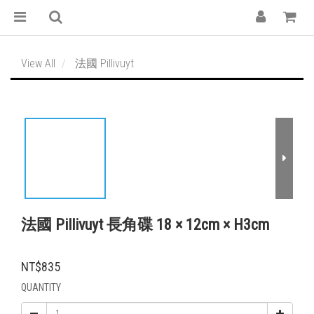
View All
法國 Pillivuyt
法國 Pillivuyt 長角碟 18 × 12cm × H3cm
NT$835
QUANTITY