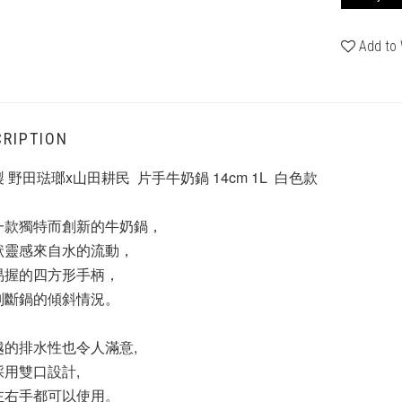
Add to 
RIPTION
 野田琺瑯x山田耕民  片手牛奶鍋 14cm 1L  白色款
一款獨特而創新的牛奶鍋，
狀靈感來自水的流動，
易握的四方形手柄，
判斷鍋的傾斜情況。
越的排水性也令人滿意,
採用雙口設計,
左右手都可以使用。