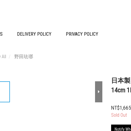
TS
DELIVERY POLICY
PRIVACY POLICY
 All
野田珐瑯
日本製
14cm 
NT$1,66
Sold Out
Notify Wh