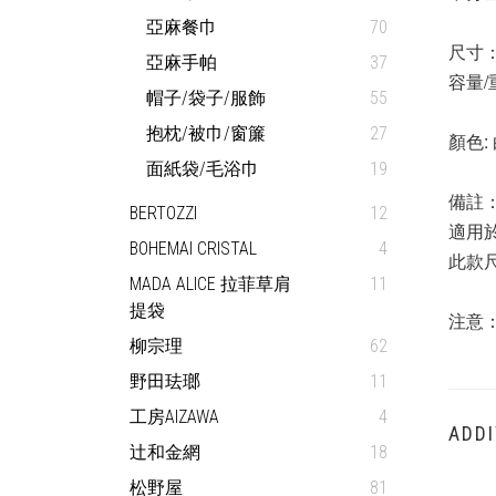
亞麻餐巾
70
尺寸：
亞麻手帕
37
容量/重
帽子/袋子/服飾
55
抱枕/被巾/窗簾
27
顏色:
面紙袋/毛浴巾
19
備註
BERTOZZI
12
適用於
BOHEMAI CRISTAL
4
此款
MADA ALICE 拉菲草肩
11
提袋
注意
柳宗理
62
野田珐瑯
11
工房AIZAWA
4
ADDI
辻和金網
18
松野屋
81