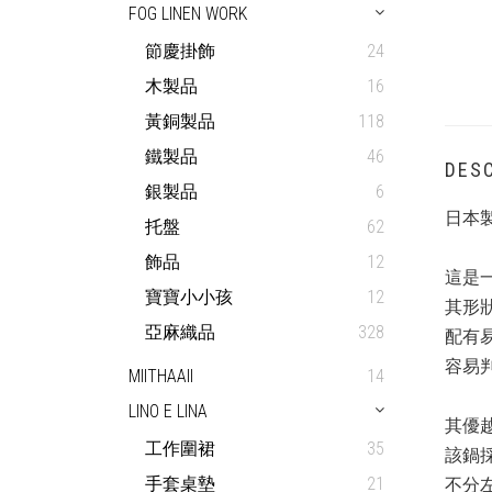
FOG LINEN WORK
節慶掛飾
24
木製品
16
黃銅製品
118
鐵製品
46
DESC
銀製品
6
日本製
托盤
62
飾品
12
這是
寶寶小小孩
12
其形
亞麻織品
328
配有
容易
MIITHAAII
14
LINO E LINA
其優
工作圍裙
35
該鍋
不分
手套桌墊
21