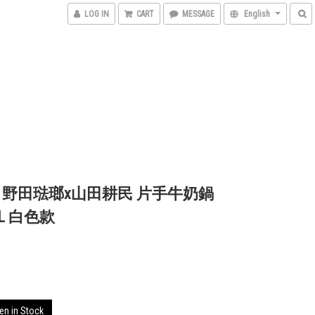
LOG IN
CART
MESSAGE
English
 野田琺瑯x山田耕民 片手牛奶鍋
1L 白色款
5
en in Stock