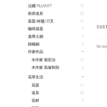
法國 PILLIVUYT
19
廚房道具
23
器皿/杯盤/刀叉
10
CUS
咖啡器皿
7
溫厚土鍋
7
鑄鐵鍋
3
No rev
作家作品
木作家 堀宏治
13
木作家 高塚和則
5
花草生活
花器
11
道具
44
花材
3