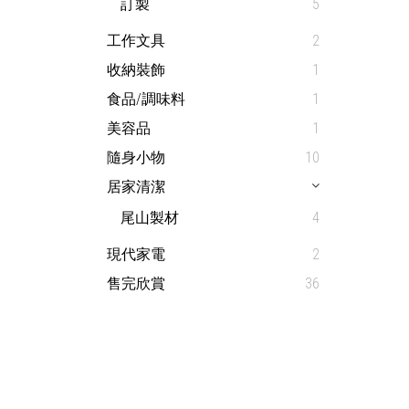
訂製
5
工作文具
2
收納裝飾
1
食品/調味料
1
美容品
1
隨身小物
10
居家清潔
尾山製材
4
現代家電
2
售完欣賞
36