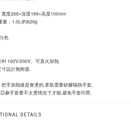
寬度268×深度169×高度100mm
量：1.0L/約620g
 白色
：
IH 100V/200V。可直火加熱.
尺寸設計無附蓋.
：把手加熱後是會燙的,拿取需要矽膠隔熱手套,
           亞麻手套要不太燙情況下才能,避免手套印黑.
TIONAL DETAILS